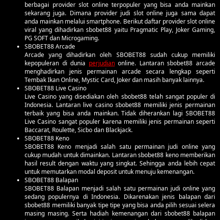
berbagai provider slot online terpopuler yang bisa anda mainkan
sekarang juga. Dimana provider judi slot online juga sama dapat
anda mainkan melalui smartphone. Berikut daftar provider slot online
viral yang dihadirkan sbobet88 yaitu Pragmatic Play, Joker Gaming,
PG SOFT dan Microgaming.
SBOBET88 Arcade
Arcade yang dihadirkan oleh SBOBET88 sudah cukup memiliki
kepopuleran di dunia
perjudian
online. Lantaran sbobet88 arcade
menghadirkan jenis permainan arcade secara lengkap seperti
Tembak Ikan Online, Mystic Card, Joker dan masih banyak lainnya.
SBOBET88 Live Casino
Live Casino yang disediakan oleh sbobet88 telah sangat populer di
Indonesia. Lantaran live casino sbobet88 memiliki jenis permainan
terbaik yang bisa anda mainkan. Tidak diherankan lagi SBOBET88
Live Casino sangat populer karena memiliki jenis permainan seperti
Baccarat, Roulette, Sicbo dan Blackjack.
SBOBET88 Keno
SBOBET88 Keno menjadi salah satu permainan judi online yang
cukup mudah untuk dimainkan. Lantaran sbobet88 keno memberikan
hasil result dengan waktu yang singkat. Sehingga anda lebih cepat
untuk memutarkan modal deposit untuk menuju kemenangan.
SBOBET88 Balapan
SBOBET88 Balapan menjadi salah satu permainan judi online yang
sedang populernya di Indonesia. Dikarenakan jenis balapan dari
sbobet88 memiliki banyak tipe tipe yang bisa anda pilih sesuai selera
masing masing. Serta hadiah kemenangan dari sbobet88 balapan