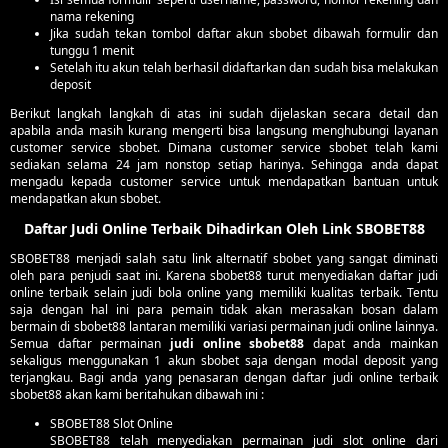
nama rekening
Jika sudah tekan tombol daftar akun sbobet dibawah formulir dan
tunggu 1 menit
Setelah itu akun telah berhasil didaftarkan dan sudah bisa melakukan
deposit
Berikut langkah langkah di atas ini sudah dijelaskan secara detail dan
apabila anda masih kurang mengerti bisa langsung menghubungi layanan
customer service sbobet. Dimana customer service sbobet telah kami
sediakan selama 24 jam nonstop setiap harinya. Sehingga anda dapat
mengadu kepada customer service untuk mendapatkan bantuan untuk
mendapatkan akun sbobet.
Daftar Judi Online Terbaik Dihadirkan Oleh Link SBOBET88
SBOBET88 menjadi salah satu link alternatif sbobet yang sangat diminati
oleh para penjudi saat ini. Karena sbobet88 turut menyediakan daftar judi
online terbaik selain judi bola online yang memiliki kualitas terbaik. Tentu
saja dengan hal ini para pemain tidak akan merasakan bosan dalam
bermain di sbobet88 lantaran memiliki variasi permainan judi online lainnya.
Semua daftar permainan
judi online sbobet88
dapat anda mainkan
sekaligus menggunakan 1 akun sbobet saja dengan modal deposit yang
terjangkau. Bagi anda yang penasaran dengan daftar judi online terbaik
sbobet88 akan kami beritahukan dibawah ini :
SBOBET88 Slot Online
SBOBET88 telah menyediakan permainan judi slot online dari